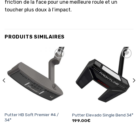
friction de la face pour une meilleure roule et un
toucher plus doux à l’impact.
PRODUITS SIMILAIRES
Ajouter
Ajouter
à la
à la
liste
liste
d’envies
d’envies
Putter HB Soft Premier #4 /
Putter Elevado Single Bend 34°
34°
199.00
€