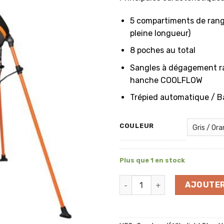
5 compartiments de ran
pleine longueur)
8 poches au total
Sangles à dégagement ra
hanche COOLFLOW
Trépied automatique / B
COULEUR
Plus que 1 en stock
quantité de Sac de golf Cob
AJOUTER