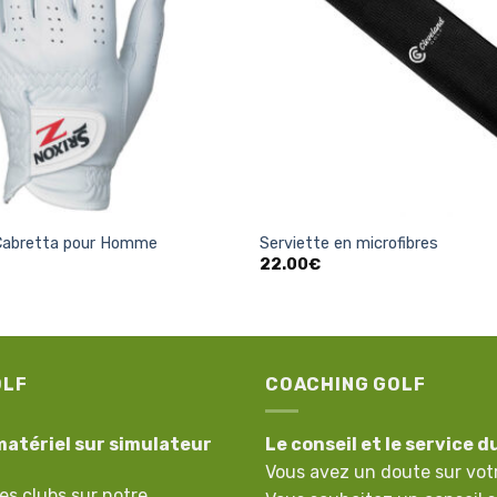
liste
d’envies
+
 Cabretta pour Homme
Serviette en microfibres
22.00
€
OLF
COACHING GOLF
matériel sur simulateur
Le conseil et le service d
Vous avez un doute sur vot
es clubs sur notre