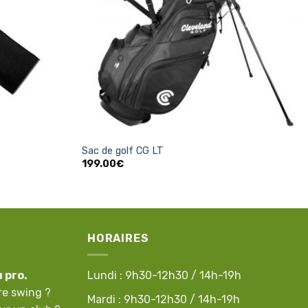
liste
liste
d’envies
d’envies
+
Sac de golf CG LT
199.00
€
HORAIRES
u pro.
Lundi : 9h30-12h30 / 14h-19h
re swing ?
Mardi : 9h30-12h30 / 14h-19h