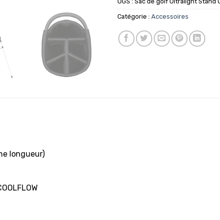
UGS :
Sac de golf Ultralight Stand
Catégorie :
Accessoires
ne longueur)
e COOLFLOW