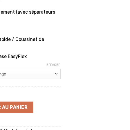
gement (avec séparateurs
pide / Coussinet de
ase EasyFlex
EFFACER
ra UltraLight Stand UL20
 AU PANIER