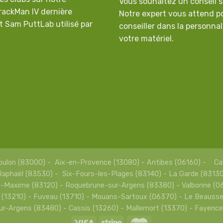
Vous souhaitez un conseil s
rackMan IV dernière
Notre expert vous attend p
t Sam PuttLab utilisé par
conseiller dans la personnal
votre matériel.
 - Toulon (83000) - Aix-en-Provence (13080) - Antibes (06160) -
-Raphaël (83530) - Six-Fours-les-Plages (83140) - La Garde (83130
-Maxime (83120) - Roquebrune-sur-Argens (83380) - Valbonne (06
(13210) - Fuveau (13710) - Mouans-Sartoux (06370) - Le Beauss
r-Argens (83480) - Cassis (13260) - Mallemort (13370) - Fayenc