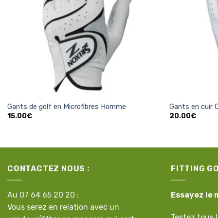
liste
d’envies
+
+
Gants de golf en Microfibres Homme
Gants en cuir
15.00
€
20.00
€
CONTACTEZ NOUS :
FITTING G
Au 07 64 65 20 20 :
Essayez le 
Vous serez en relation avec un
Testez tous l