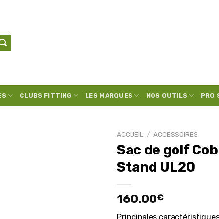
ES
CLUBS FITTING
LES MARQUES
NOS OUTILS
PRO 
ACCUEIL
/
ACCESSOIRES
Sac de golf Cob
Stand UL20
Ajouter
à la
liste
160.00
€
d’envies
Principales caractéristiques