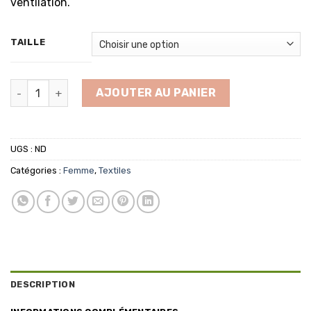
ventilation.
à
80.00€
TAILLE
quantité de Tee-Shirt sans manches Anti-UV Femme SanSo
AJOUTER AU PANIER
UGS :
ND
Catégories :
Femme
,
Textiles
DESCRIPTION