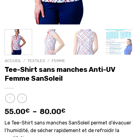
ACCUEIL
/
TEXTILES
/
FEMME
Tee-Shirt sans manches Anti-UV
Femme SanSoleil
Plage
55.00
€
–
80.00
€
de
Le Tee-Shirt sans manches SanSoleil permet d’évacuer
prix :
l’humidité, de sécher rapidement et de refroidir la
55.00€