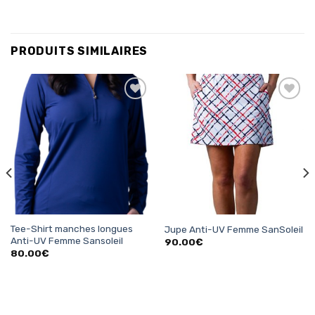
PRODUITS SIMILAIRES
Ajouter
Ajouter
à la
à la
liste
liste
d’envies
d’envies
Tee-Shirt manches longues
Jupe Anti-UV Femme SanSoleil
Anti-UV Femme Sansoleil
90.00
€
80.00
€