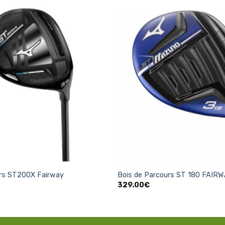
Ajouter
à la
liste
d’envies
+
urs ST200X Fairway
Bois de Parcours ST 180 FAIR
329.00
€