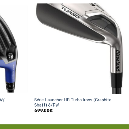
Ajouter
Ajouter
à la
à la
liste
liste
d’envies
d’envies
+
Série Launcher HB Turbo Irons (Graphite
WAY
Shaft) 6/PW
699.00
€