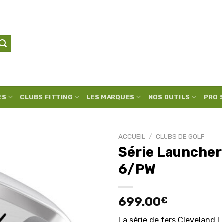
ES
CLUBS FITTING
LES MARQUES
NOS OUTILS
PRO 
ACCUEIL
/
CLUBS DE GOLF
Série Launcher
6/PW
Ajouter
à la
liste
699.00
€
d’envies
La série de fers Cleveland 