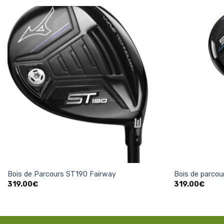
Ajouter
à la
liste
d’envies
+
+
Bois de Parcours ST190 Fairway
Bois de parco
319.00
€
319.00
€