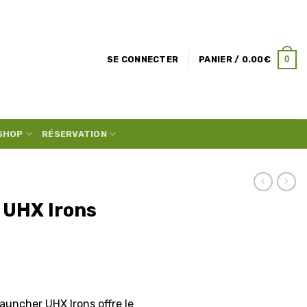
0
SE CONNECTER
PANIER /
0.00
€
SHOP
RÉSERVATION
 UHX Irons
Launcher UHX Irons offre le