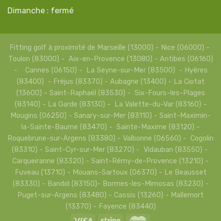
Dimanche : fermé
Fitting golf à proximité de Marseille (13000) - Nice (06000) -
Toulon (83000) - Aix-en-Provence (13080) - Antibes (06160)
- Cannes (06150) - La Seyne-sur-Mer (83500) - Hyères
(83400) - Fréjus (83370) - Aubagne (13400) - La Ciotat
(13600) - Saint-Raphaël (83530) - Six-Fours-les-Plages
(83140) - La Garde (83130) - La Valette-du-Var (83160) -
Mougins (06250) - Sanary-sur-Mer (83110) - Saint-Maximin-
la-Sainte-Baume (83470) - Sainte-Maxime (83120) -
Roquebrune-sur-Argens (83380) - Valbonne (06560) - Cogolin
(83310) - Saint-Cyr-sur-Mer (83270) - Vidauban (83550) -
Carqueiranne (83320) - Saint-Rémy-de-Provence (13210) -
Fuveau (13710) - Mouans-Sartoux (06370) - Le Beausset
(83330) - Bandol (83150)- Bormes-les-Mimosas (83230) -
Puget-sur-Argens (83480) - Cassis (13260) - Mallemort
(13370) - Fayence (83440)