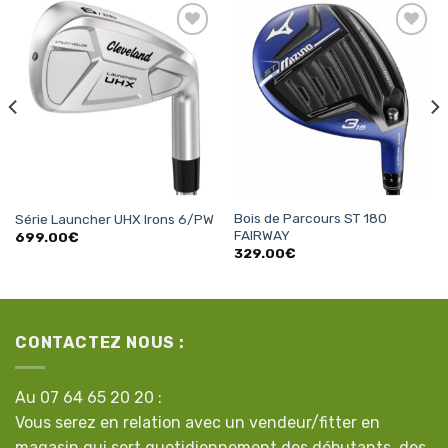
Ajouter
Ajouter
à la
à la
liste
liste
d’envies
d’envies
Bois de Parcours ST 180
Série Launcher UHX Irons 6/PW
FAIRWAY
699.00
€
329.00
€
CONTACTEZ NOUS :
Au 07 64 65 20 20 :
Vous serez en relation avec un vendeur/fitter en
magasin qui sert quotidiennement des débutants, des