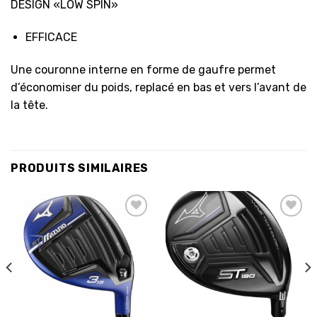
DESIGN «LOW SPIN»
EFFICACE
Une couronne interne en forme de gaufre permet
d’économiser du poids, replacé en bas et vers l’avant de
la tête.
PRODUITS SIMILAIRES
Ajouter
Ajouter
à la
à la
liste
liste
d’envies
d’envies